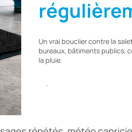
régulière
Un vrai bouclier contre la salet
bureaux, bâtiments publics, 
la pluie.
sages répétés, météo caprici