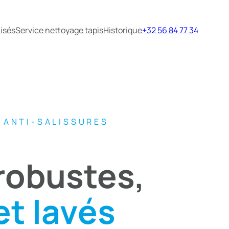
isés
Service nettoyage tapis
Historique
+32 56 84 77 34
 ANTI-SALISSURES
robustes,
et lavés