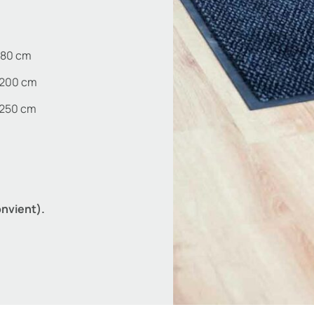
 180 cm
 200 cm
 250 cm
onvient).