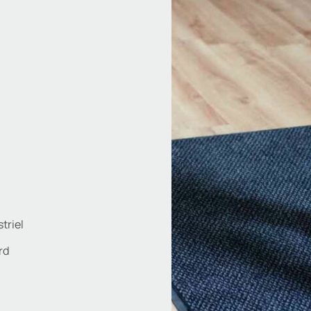
triel
rd