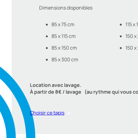
Dimensions disponibles
85 x 75 cm
115 x
85 x 115 cm
150 x
85 x 150 cm
150 x
85 x 300 cm
Location avec lavage.
À partir de 8€ / lavage (au rythme qui vous c
Choisir ce tapis