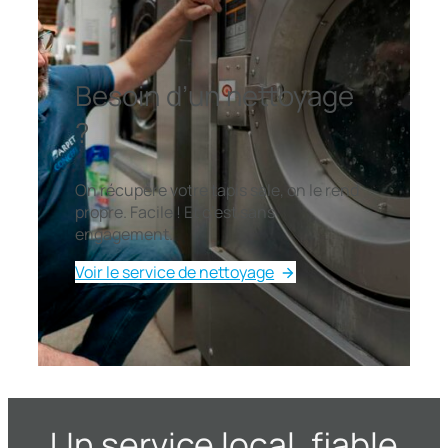
Besoin d’un nettoyage
?
On récupère votre tapis sale, on le rend
propre. Facile ! Et c’est sans
engagement.
Voir le service de nettoyage
Un service local, fiable